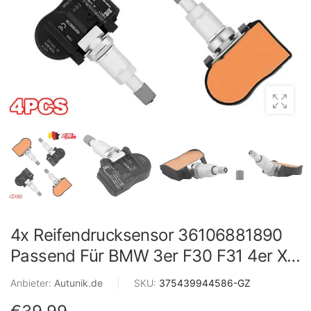
4x Reifendrucksensor 36106881890
Passend Für BMW 3er F30 F31 4er X1
F48 M3 F80 RDCI RDK
Anbieter:
Autunik.de
|
SKU:
375439944586-GZ