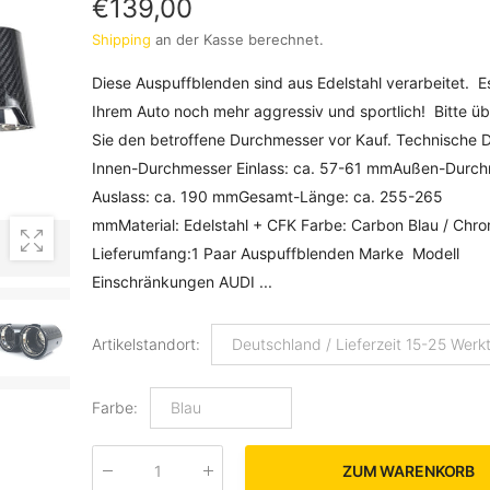
€139,00
Shipping
an der Kasse berechnet.
Diese Auspuffblenden sind aus Edelstahl verarbeitet. 
Ihrem Auto noch mehr aggressiv und sportlich! Bitte ü
Sie den betroffene Durchmesser vor Kauf. Technische 
Innen-Durchmesser Einlass: ca. 57-61 mmAußen-Durc
Auslass: ca. 190 mmGesamt-Länge: ca. 255-265
mmMaterial: Edelstahl + CFK Farbe: Carbon Blau / Chr
Lieferumfang:1 Paar Auspuffblenden Marke Modell
Einschränkungen AUDI ...
Artikelstandort
:
Deutschland / Lieferzeit 15-25 Werk
Farbe
:
Blau
ZUM WARENKORB
Menge
: