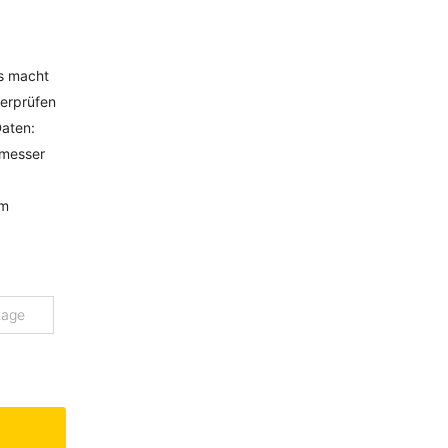
Es macht
berprüfen
Daten:
hmesser
om
tage