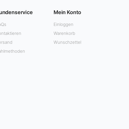
undenservice
Mein Konto
AQs
Einloggen
ontaktieren
Warenkorb
ersand
Wunschzettel
ahlmethoden