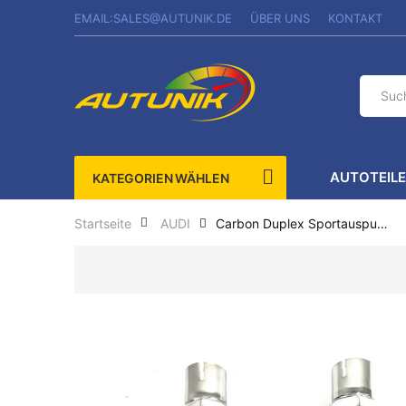
EMAIL:SALES@AUTUNIK.DE
ÜBER UNS
KONTAKT
AUTOTEIL
KATEGORIEN WÄHLEN
Carbon Duplex Sportauspuff Auspuffblenden...
Startseite
AUDI