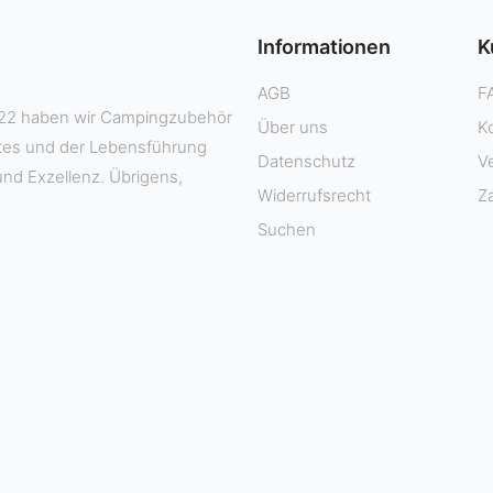
Informationen
K
AGB
F
 2022 haben wir Campingzubehör
Über uns
K
ktes und der Lebensführung
Datenschutz
V
und Exzellenz. Übrigens,
Widerrufsrecht
Z
Suchen