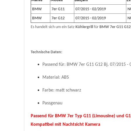
Marke
Modell
Baujahr
Ei
BMW
7er G11
07/2015 - 02/2019
NU
BMW
7er G12
07/2015 - 02/2019
NU
Es handelt sich um ein Satz
Kühlergrill
für
BMW 7er G11 G12 
Technische Daten:
Passend für: BMW 7er G11 G12 Bj.
07/2015 - 
Material: ABS
Farbe: matt schwarz
Passgenau
Passend für BMW 7er Typ G11 (Limousine) und G12 
Kompatibel mit Nachtsicht Kamera