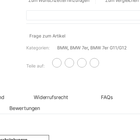
Zum Wunschzettel hinzufügen
Zum Vergleichen
Frage zum Artikel
Kategorien:
BMW
,
BMW 7er
,
BMW 7er G11/G12
Teile auf:
nd
Widerrufsrecht
FAQs
Bewertungen