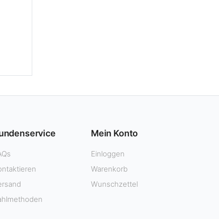
undenservice
Mein Konto
AQs
Einloggen
ontaktieren
Warenkorb
ersand
Wunschzettel
ahlmethoden