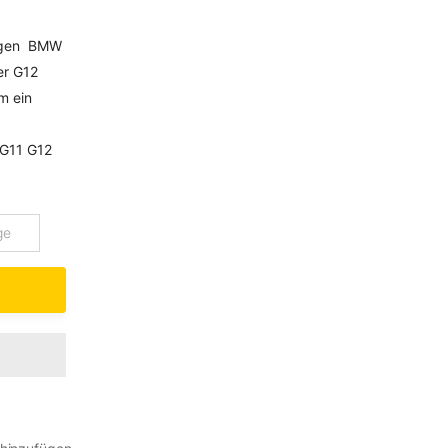
ungen BMW
er G12
m ein
 G11 G12
ge