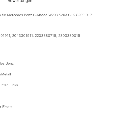
Bewertungen
nks für Mercedes Benz C-Klasse W203 S203 CLK C209 R171.
01911, 2043301911, 2203380715, 2303380015
des Benz
Metall
Unten Links
r Ersatz