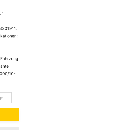
ür
3301911,
kationen:
erFahrzeug
iante
2000/10-
ge