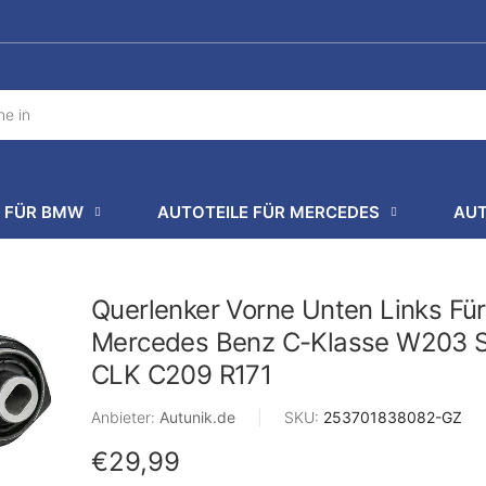
E FÜR BMW
AUTOTEILE FÜR MERCEDES
AUT
Querlenker Vorne Unten Links Für
Mercedes Benz C-Klasse W203 
CLK C209 R171
Anbieter:
Autunik.de
|
SKU:
253701838082-GZ
€29,99