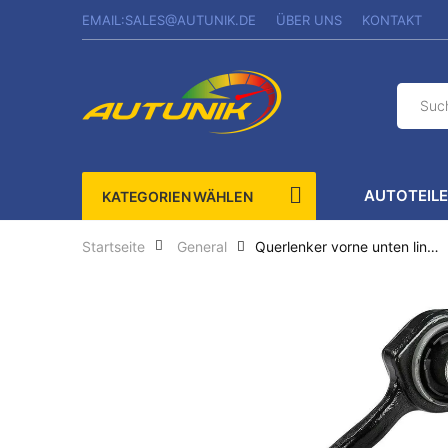
EMAIL:SALES@AUTUNIK.DE
ÜBER UNS
KONTAKT
AUTOTEIL
KATEGORIEN WÄHLEN
Querlenker vorne unten links...
Startseite
General