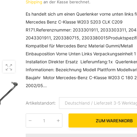
Shipping
an der Kasse berechnet.
Es handelt sich um einen Querlenker vorne unten links f
Mercedes Benz C-Klasse W203 S203 CLK C209
R171.Referenznummer: 2033301911, 2033303311, 204
2043301911, 2203380715, 2303380015Produktspezifi
Kompatibel für Mercedes Benz Material Gummi/Metall
Einbauposition Vorne Unten Links Verpackungseinheit 1
Installation Direkter Ersatz Lieferumfang:1x Querlenk
Informationen: Bezeichnung Modell Plattform Modellvar
Baujahr Motor Mercedes-Benz C-Klasse W203 C 180 
2002/05...
Artikelstandort
:
Deutschland / Lieferzeit 3-5 Werkta
ZUM WARENKORB
Menge
: